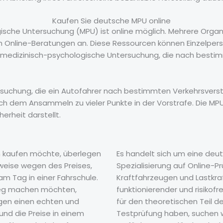
Kaufen Sie deutsche MPU online
gische Untersuchung (MPU) ist online möglich. Mehrere Orga
 Online-Beratungen an. Diese Ressourcen können Einzelpers
e medizinisch-psychologische Untersuchung, die nach bestimm
rsuchung, die ein Autofahrer nach bestimmten Verkehrsvers
h dem Ansammeln zu vieler Punkte in der Vorstrafe. Die MPU 
herheit darstellt.
n kaufen möchte, überlegen
Es handelt sich um eine deu
weise wegen des Preises,
Spezialisierung auf Online-
m Tag in einer Fahrschule.
Kraftfahrzeugen und Lastkra
 Weg machen möchten,
funktionierender und risikof
agen einen echten und
für den theoretischen Teil 
nd die Preise in einem
Testprüfung haben, suchen w