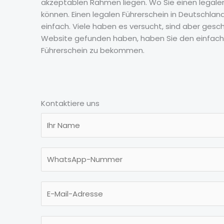
akzeptablen Rahmen liegen. Wo Sie einen legale
können. Einen legalen Führerschein in Deutschla
einfach. Viele haben es versucht, sind aber gesc
Website gefunden haben, haben Sie den einfac
Führerschein zu bekommen.
Kontaktiere uns
N
a
m
N
e
u
*
m
E
b
m
e
a
r
S
i