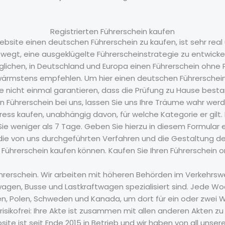
Registrierten Führerschein kaufen
Website einen deutschen Führerschein zu kaufen, ist sehr real 
gt, eine ausgeklügelte Führerscheinstrategie zu entwickeln. 
lichen, in Deutschland und Europa einen Führerschein ohne
r wärmstens empfehlen. Um hier einen deutschen Führerschei
e nicht einmal garantieren, dass die Prüfung zu Hause best
ren Führerschein bei uns, lassen Sie uns Ihre Träume wahr wer
s kaufen, unabhängig davon, für welche Kategorie er gilt. K
Sie weniger als 7 Tage. Geben Sie hierzu in diesem Formula
 die von uns durchgeführten Verfahren und die Gestaltung d
n Führerschein kaufen können. Kaufen Sie Ihren Führerschein o
Führerschein. Wir arbeiten mit höheren Behörden im Verkehr
agen, Busse und Lastkraftwagen spezialisiert sind. Jede Wo
gien, Polen, Schweden und Kanada, um dort für ein oder zwei 
risikofrei: Ihre Akte ist zusammen mit allen anderen Akten z
ite ist seit Ende 2015 in Betrieb und wir haben von all unse