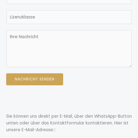
m
e
a
r
S
i
s
i
l
*
n
*
C
g
o
l
m
e
m
L
e
i
n
n
t
e
NACHRICHT SENDEN
o
T
r
e
M
x
e
t
s
*
s
Sie können uns direkt per E-Mail, über den WhatsApp-Button
a
unten oder über das Kontaktformular kontaktieren. Hier ist
g
unsere E-Mail-Adresse:::
e