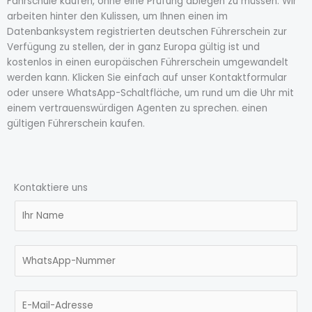
Fahrschule kaufen, ohne eine Prüfung ablegen zu müssen. Wir
arbeiten hinter den Kulissen, um Ihnen einen im
Datenbanksystem registrierten deutschen Führerschein zur
Verfügung zu stellen, der in ganz Europa gültig ist und
kostenlos in einen europäischen Führerschein umgewandelt
werden kann. Klicken Sie einfach auf unser Kontaktformular
oder unsere WhatsApp-Schaltfläche, um rund um die Uhr mit
einem vertrauenswürdigen Agenten zu sprechen. einen
gültigen Führerschein kaufen.
Kontaktiere uns
N
a
m
N
e
u
*
m
E
b