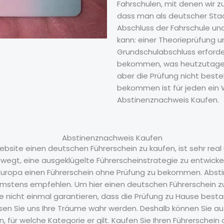
Fahrschulen, mit denen wir zu
dass man als deutscher Sta
Abschluss der Fahrschule un
kann: einer Theorieprüfung u
Grundschulabschluss erforder
bekommen, was heutzutage 
aber die Prüfung nicht besteh
bekommen ist für jeden ein
Abstinenznachweis Kaufen.
Abstinenznachweis Kaufen
Website einen deutschen Führerschein zu kaufen, ist sehr real 
gt, eine ausgeklügelte Führerscheinstrategie zu entwickeln.
Europa einen Führerschein ohne Prüfung zu bekommen. Absti
ärmstens empfehlen. Um hier einen deutschen Führerschein z
e nicht einmal garantieren, dass die Prüfung zu Hause best
lassen Sie uns Ihre Träume wahr werden. Deshalb können Sie a
für welche Kategorie er gilt. Kaufen Sie Ihren Führerschein a