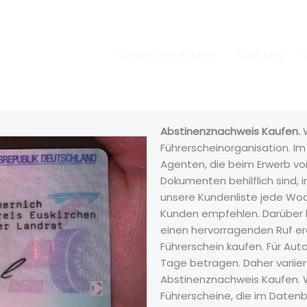
Führerschein Kaufen
Über uns
Abstinenznachweis Kaufen.
W
Führerscheinorganisation. I
Agenten, die beim Erwerb vo
Dokumenten behilflich sind, 
unsere Kundenliste jede Wo
Kunden empfehlen. Darüber h
einen hervorragenden Ruf era
Führerschein kaufen. Für Aut
Tage betragen. Daher variie
Abstinenznachweis Kaufen. W
Führerscheine, die im Date