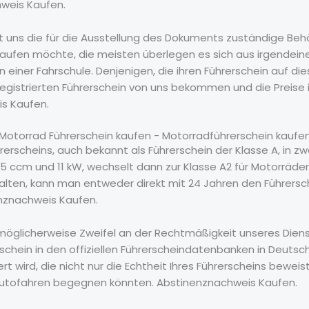
hweis Kaufen.
 uns die für die Ausstellung des Dokuments zuständige Behör
 kaufen möchte, die meisten überlegen es sich aus irgendei
in einer Fahrschule. Denjenigen, die ihren Führerschein auf
registrierten Führerschein von uns bekommen und die Preis
s Kaufen.
Motorrad Führerschein kaufen - Motorradführerschein kaufe
erscheins, auch bekannt als Führerschein der Klasse A, in zw
25 ccm und 11 kW, wechselt dann zur Klasse A2 für Motorräder
halten, kann man entweder direkt mit 24 Jahren den Führer
enznachweis Kaufen.
 möglicherweise Zweifel an der Rechtmäßigkeit unseres Diens
erschein in den offiziellen Führerscheindatenbanken in Deutsc
iert wird, die nicht nur die Echtheit Ihres Führerscheins beweis
utofahren begegnen könnten. Abstinenznachweis Kaufen.