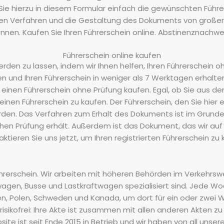
Sie hierzu in diesem Formular einfach die gewünschten Füh
ten Verfahren und die Gestaltung des Dokuments von großer 
önnen. Kaufen Sie Ihren Führerschein online. Abstinenznachwe
Führerschein online kaufen
rden zu lassen, indem wir Ihnen helfen, Ihren Führerschein
ufen und Ihren Führerschein in weniger als 7 Werktagen erha
zt einen Führerschein ohne Prüfung kaufen. Egal, ob Sie aus
inen Führerschein zu kaufen. Der Führerschein, den Sie hier 
en. Das Verfahren zum Erhalt des Dokuments ist im Grunde d
en Prüfung erhält. Außerdem ist das Dokument, das wir auf d
tieren Sie uns jetzt, um Ihren registrierten Führerschein zu 
Führerschein. Wir arbeiten mit höheren Behörden im Verkehr
agen, Busse und Lastkraftwagen spezialisiert sind. Jede Wo
gien, Polen, Schweden und Kanada, um dort für ein oder zwei 
risikofrei: Ihre Akte ist zusammen mit allen anderen Akten z
ite ist seit Ende 2015 in Betrieb und wir haben von all unse